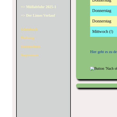
Donnerstag
=> Müllabfuhr 2025-1
Donnerstag
=> Der Limes Verlauf
Donnerstag
Gästebuch
Mittwoch (!)
Haftung
Datenschutz
Hier geht es zu d
Impressum