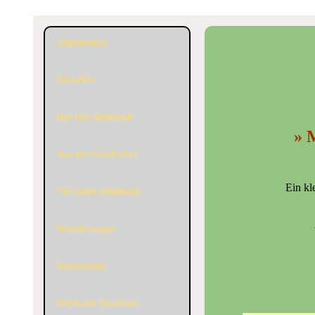
Allgemeines
Aktuelles
Der Ort Melsbach
» 
Aus der Geschichte
Ein kl
750 Jahre Melsbach
Wanderungen
Ortsvereine
Melsbach Querbeet