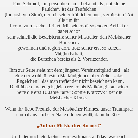
Paul Schmidt, mir persönlich noch bekannt als „dat kleine
Paulche“, ist das Teufelchen
(im positiven Sinn), der mit seiner fröhlichen und „verrückten“ Art
alle um ihn
herum zum Lachen bringt. Mit seiner oft so coolen Art hat er
dabei schon
sehr schnell die Begeisterung seiner Mitstreiter, den Melsbacher
Burschen,
gewonnen und regiert dort, trotz seiner erst so kurzen
Mitgliedschaft,
die Burschen bereits als 2. Vorsitzender.
Ihm zur Seite steht mit dem jüngsten Vereinsmitglied und - als
eine der wohl jüngsten Maiköniginnen aller Zeiten - das
„Engelchen“, das man treffender nicht bezeichnen kann.
Bildhübsch und engelsgleich regiert a
ls Maikönigin
an seiner
Seite die erst 16 Jahre "alte" Sophie Krafczyk über die
Melsbacher Kirmes.
Wenn ihr, liebe Freunde der Melsbacher Kirmes, unser Traumpaar
einmal aus nächster Nähe erleben wollt, dann heißt es:
„Auf zur Melsbacher Kirmes!“
Und hier noch ein kleiner Vorgeschmack auf das, was euch