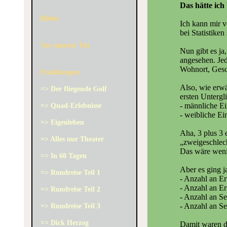
Das hätte ich
Bilder
Ich kann mir v
bei Statistike
Vor unserer Tür
Nun gibt es ja
angesehen. Jed
Wohnort, Gesch
Erzählungen
Also, wie erwä
=> Der fliegende Golf
ersten Untergl
- männliche E
=> Quad-Erlebnisse
- weibliche Ei
=> Eigenleben
Aha, 3 plus 3 
=> Alles nur Theater
„zweigeschlech
Das wäre weni
=> In 60 Tagen
Aber es ging j
=> Rundreise Teil 1
- Anzahl an E
- Anzahl an E
=> Rundreise Teil 2
- Anzahl an Se
- Anzahl an Se
=> Rundreise Teil 3
=> Dick Herzog
Damit waren di