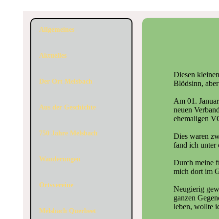
Allgemeines
Aktuelles
Diesen kleinen
Der Ort Melsbach
Blödsinn, aber
Am 01. Januar
Aus der Geschichte
neuen Verband
ehemaligen VG
750 Jahre Melsbach
Dies waren zwa
fand ich unter
Wanderungen
Durch meine f
mich dort im G
Ortsvereine
Neugierig gewo
ganzen Gegend 
leben, wollte i
Melsbach Querbeet