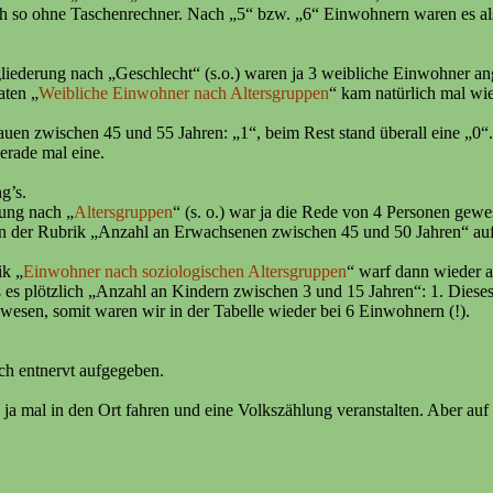
ch so ohne Taschenrechner. Nach „5“ bzw. „6“ Einwohnern waren es al
liederung nach „Geschlecht“ (s.o.) waren ja 3 weibliche Einwohner a
aten „
Weibliche Einwohner nach Altersgruppen
“ kam natürlich mal wi
uen zwischen 45 und 55 Jahren: „1“, beim Rest stand überall eine „0“
erade mal eine.
g’s.
lung nach „
Altersgruppen
“ (s. o.) war ja die Rede von 4 Personen gewe
 in der Rubrik „Anzahl an Erwachsenen zwischen 45 und 50 Jahren“ auf
ik „
Einwohner nach soziologischen Altersgruppen
“ warf dann wieder a
 es plötzlich „Anzahl an Kindern zwischen 3 und 15 Jahren“: 1. Diese
wesen, somit waren wir in der Tabelle wieder bei 6 Einwohnern (!).
ch entnervt aufgegeben.
 ja mal in den Ort fahren und eine Volkszählung veranstalten. Aber auf