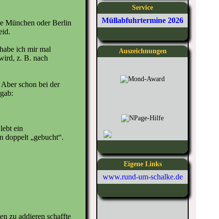
Service
Müllabfuhrtermine 2026
wie München oder Berlin
eid.
 habe ich mir mal
Auszeichnungen
wird, z. B. nach
 Aber schon bei der
rgab:
lebt ein
n doppelt „gebucht“.
Eigene Links
www.rund-um-schalke.de
n zu addieren schaffte