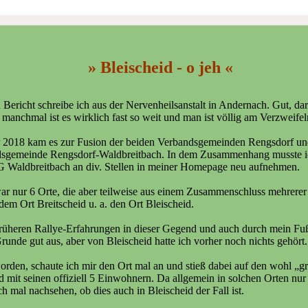
» Bleischeid - o jeh «
 Bericht schreibe ich aus der Nervenheilsanstalt in Andernach. Gut, d
 manchmal ist es wirklich fast so weit und man ist völlig am Verzweifeln
 2018 kam es zur Fusion der beiden Verbandsgemeinden Rengsdorf un
sgemeinde Rengsdorf-Waldbreitbach. In dem Zusammenhang musste ic
 Waldbreitbach an div. Stellen in meiner Homepage neu aufnehmen.
r nur 6 Orte, die aber teilweise aus einem Zusammenschluss mehrerer 
 dem Ort Breitscheid u. a. den Ort Bleischeid.
rüheren Rallye-Erfahrungen in dieser Gegend und auch durch mein Fuß
runde gut aus, aber von Bleischeid hatte ich vorher noch nichts gehört.
rden, schaute ich mir den Ort mal an und stieß dabei auf den wohl „grö
mit seinen offiziell 5 Einwohnern. Da allgemein in solchen Orten nu
ch mal nachsehen, ob dies auch in Bleischeid der Fall ist.