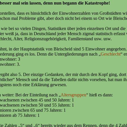
 besser mal sein lassen, denn nun begann die Katastrophe!
orstellen, dass es hinsichtlich der Einwohnerzahlen von Großstädten 
n schon mal Probleme gibt, aber doch nicht bei einem so Ort wie Bleisch
, wie bei so vielen Dingen, Statistiken über jeden einzelnen Ort und die
er weiß ja, dass in Deutschland jeder Mensch zigmal statistisch erfasst 
lecht, Alter, Religionszugehörigkeit, Familienstand usw. usw.
hnt, in der Hauptstatistik von Bleischeid sind 5 Einwohner angegeben.
iederung ging es los. Denn die Untergliederungen nach „
Geschlecht
“ e
inwohner: 3
nwohner: 3.
ergibt also 5. Der einzige Gedanken, der mir durch den Kopf ging, dort 
tlicher“ Mensch und da die Tabellen dafür nichts vorsehen, hat man ih
gstens noch eine Erklärung gewesen.
a weiter: Bei der Einteilung nach „
Altersgruppen
“ hieß es dann:
rwachsenen zwischen 45 und 50 Jahren: 1
rwachsenen zwischen 50 und 55 Jahren: 1
nioren zwischen 65 und 75 Jahren: 1
nioren ab 75 Jahren: 1
e Zahlen „5“ und „6“ bereits wieder aus dem Rennen, denn die 4 Zahle