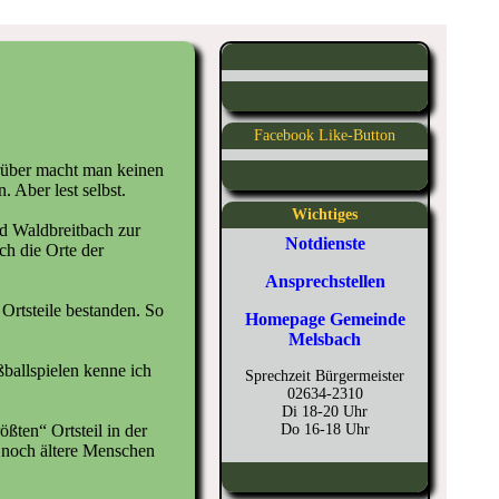
Facebook Like-Button
arüber macht man keinen
. Aber lest selbst.
Wichtiges
d Waldbreitbach zur
Notdienste
h die Orte der
Ansprechstellen
Ortsteile bestanden. So
Homepage Gemeinde
Melsbach
ballspielen kenne ich
Sprechzeit Bürgermeister
02634-2310
Di 18-20 Uhr
ßten“ Ortsteil in der
Do 16-18 Uhr
r noch ältere Menschen