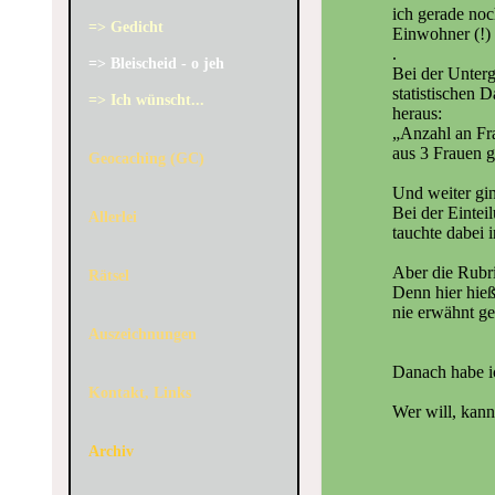
ich gerade no
=> Gedicht
Einwohner (!)
.
=> Bleischeid - o jeh
Bei der Unterg
statistischen D
=> Ich wünscht...
heraus:
„Anzahl an Fra
aus 3 Frauen g
Geocaching (GC)
Und weiter gin
Bei der Eintei
Allerlei
tauchte dabei
Aber die Rubr
Rätsel
Denn hier hieß
nie erwähnt ge
Auszeichnungen
Danach habe i
Kontakt, Links
Wer will, kann
Archiv