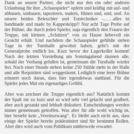
Dank an unsere Partner, die nicht nur den ein oder anderen
Urlaubstag für ihre „Schauspieler“ opfern und kräftig mit auf- und
abbauen, umbauen, tapezieren, malern, filmen und, und, und. An
unsere beiden Beleuchter und Tontechniker -……alles ist
handmade und made by Kappesköpp!! Nur acht Tage Probe auf
der Bühne, die durch jeden Spieler, naja eigentlich den Frauen der
Truppe, mit kleinen „Schätzen“ von zu Hause liebevoll ein
Gesicht erhält. Und nachdem die Schauspieler gefühlte sieben
Tage in der Turnhalle gewohnt haben, geht’s mit der
Generalprobe endlich los. Kurz bevor der Lagerkoller kommt!
Nach der letzten Vorstellung am Sonntagabend räumen alle,
sobald der Vorhang gefallen ist, gemeinsam die Turnhalle wieder
frei. Nach einer Stunde stehen keine 250 Stühle mehr in der Halle
und alle Requisiten sind weggeräumt. Lediglich eine leere Bühne
erinnert noch daran, dass hier irgendetwas stattfand. Für die
Spieler jedes Mal ein eigenartiges Gefühl.
Aber was zeichnet die Truppe eigentlich aus? Natürlich kommt
der Spaß nie zu kurz und so wird sehr viel gelacht und gealbert,
aber auch gezankt und lebhaft diskutiert. Entscheidungen werden
immer gemeinsam getroffen. Was aber für alle wohl wichtig ist,
hier besteht kein „Vereinszwang“. Es bleibt auch nicht aus, dass
einige der Spieler bereits prädestiniert sind für bestimmt Rollen.
Aber dies wird auch vom Publikum mittlerweile erwartet.