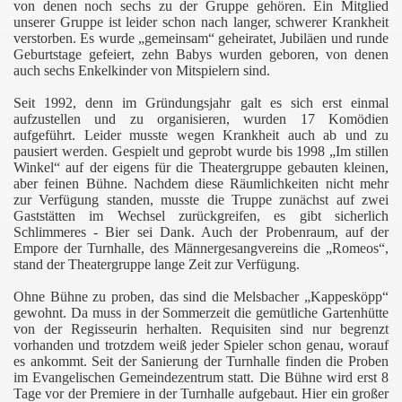
von denen noch sechs zu der Gruppe gehören. Ein Mitglied
unserer Gruppe ist leider schon nach langer, schwerer Krankheit
verstorben. Es wurde „gemeinsam“ geheiratet, Jubiläen und runde
Geburtstage gefeiert, zehn Babys wurden geboren, von denen
auch sechs Enkelkinder von Mitspielern sind.
Seit 1992, denn im Gründungsjahr galt es sich erst einmal
aufzustellen und zu organisieren, wurden 17 Komödien
aufgeführt. Leider musste wegen Krankheit auch ab und zu
pausiert werden. Gespielt und geprobt wurde bis 1998 „Im stillen
Winkel“ auf der eigens für die Theatergruppe gebauten kleinen,
aber feinen Bühne. Nachdem diese Räumlichkeiten nicht mehr
zur Verfügung standen, musste die Truppe zunächst auf zwei
Gaststätten im Wechsel zurückgreifen, es gibt sicherlich
Schlimmeres - Bier sei Dank. Auch der Probenraum, auf der
Empore der Turnhalle, des Männergesangvereins die „Romeos“,
stand der Theatergruppe lange Zeit zur Verfügung.
Ohne Bühne zu proben, das sind die Melsbacher „Kappesköpp“
gewohnt. Da muss in der Sommerzeit die gemütliche Gartenhütte
von der Regisseurin herhalten. Requisiten sind nur begrenzt
vorhanden und trotzdem weiß jeder Spieler schon genau, worauf
es ankommt. Seit der Sanierung der Turnhalle finden die Proben
im Evangelischen Gemeindezentrum statt. Die Bühne wird erst 8
Tage vor der Premiere in der Turnhalle aufgebaut. Hier ein großer