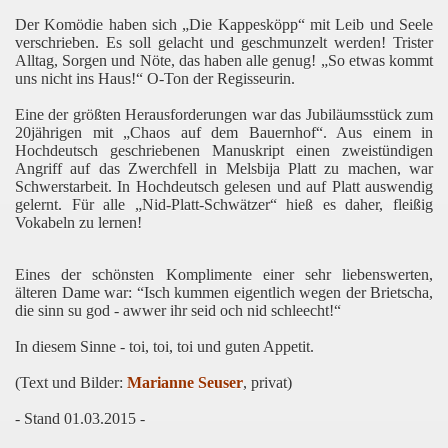
Der Komödie haben sich „Die Kappesköpp“ mit Leib und Seele
verschrieben. Es soll gelacht und geschmunzelt werden! Trister
Alltag, Sorgen und Nöte, das haben alle genug! „So etwas kommt
uns nicht ins Haus!“ O-Ton der Regisseurin.
Eine der größten Herausforderungen war das Jubiläumsstück zum
20jährigen mit „Chaos auf dem Bauernhof“. Aus einem in
Hochdeutsch geschriebenen Manuskript einen zweistündigen
Angriff auf das Zwerchfell in Melsbija Platt zu machen, war
Schwerstarbeit. In Hochdeutsch gelesen u
nd auf Platt auswendig
gelernt. Für alle „Nid-Platt-Schwätzer“ hieß es daher, fleißig
Vokabeln zu lernen!
Eines der schönsten Komplimente einer sehr liebenswerten,
älteren Dame war: “Isch kummen eigentlich wegen der Brietscha,
die sinn su god - awwer ihr seid och nid schleecht!“
In diesem Sinne - toi, toi, toi und guten Appetit.
(Text und Bilder:
Marianne Seuser
, privat)
- Stand 01.03.2015 -