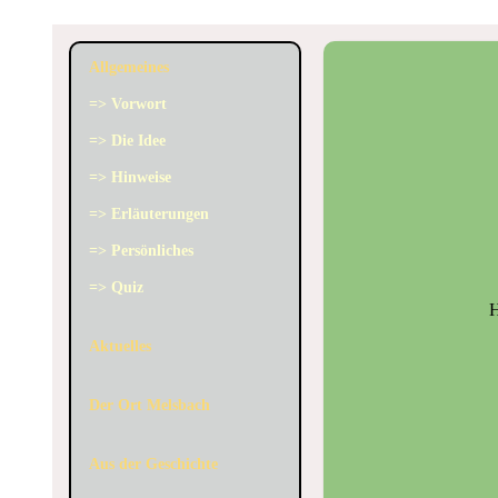
Allgemeines
=> Vorwort
=> Die Idee
=> Hinweise
=> Erläuterungen
=> Persönliches
=> Quiz
H
Aktuelles
Der Ort Melsbach
Aus der Geschichte