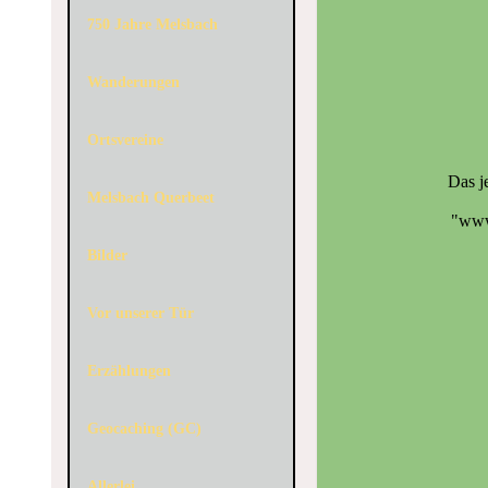
750 Jahre Melsbach
Wanderungen
Ortsvereine
Das j
Melsbach Querbeet
"www.
Bilder
Vor unserer Tür
Erzählungen
Geocaching (GC)
Allerlei