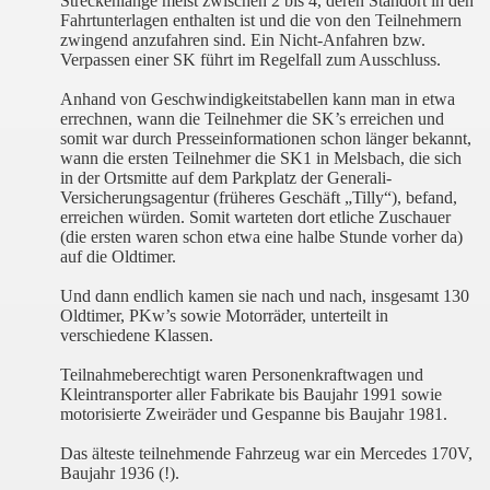
Streckenlänge meist zwischen 2 bis 4, deren Standort in den
Fahrtunterlagen enthalten ist und die von den Teilnehmern
zwingend anzufahren sind. Ein Nicht-Anfahren bzw.
Verpassen einer SK führt im Regelfall zum Ausschluss.
Anhand von Geschwindigkeitstabellen kann man in etwa
errechnen, wann die Teilnehmer die SK’s erreichen und
somit war durch Presseinformationen schon länger bekannt,
wann die ersten Teilnehmer die SK1 in Melsbach, die sich
in der Ortsmitte auf dem Parkplatz der Generali-
Versicherungsagentur (früheres Geschäft „Tilly“), befand,
erreichen würden. Somit warteten dort etliche Zuschauer
(die ersten waren schon etwa eine halbe Stunde vorher da)
auf die Oldtimer.
Und dann endlich kamen sie nach und nach, insgesamt 130
Oldtimer, PKw’s sowie Motorräder, unterteilt in
verschiedene Klassen.
Teilnahmeberechtigt waren Personenkraftwagen und
Kleintransporter aller Fabrikate bis Baujahr 1991 sowie
motorisierte Zweiräder und Gespanne bis Baujahr 1981.
Das älteste teilnehmende Fahrzeug war ein Mercedes 170V,
Baujahr 1936 (!).