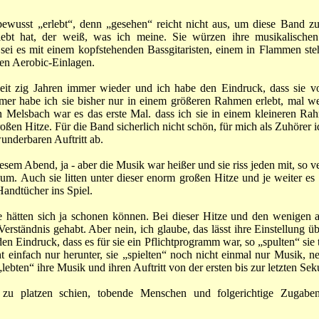
 bewusst „erlebt“, denn „gesehen“ reicht nicht aus, um diese Band z
ebt hat, der weiß, was ich meine. Sie würzen ihre musikalischen 
sei es mit einem kopfstehenden Bassgitaristen, einem in Flammen ste
en Aerobic-Einlagen.
seit zig Jahren immer wieder und ich habe den Eindruck, dass sie 
er habe ich sie bisher nur in einem größeren Rahmen erlebt, mal wei
n Melsbach war es das erste Mal. dass ich sie in einem kleineren Ra
oßen Hitze. Für die Band sicherlich nicht schön, für mich als Zuhörer 
underbaren Auftritt ab.
esem Abend, ja - aber die Musik war heißer und sie riss jeden mit, so
gsum. Auch sie litten unter dieser enorm großen Hitze und je weiter 
andtücher ins Spiel.
 hätten sich ja schonen können. Bei dieser Hitze und den wenigen
 Verständnis gehabt. Aber nein, ich glaube, das lässt ihre Einstellung 
n Eindruck, dass es für sie ein Pflichtprogramm war, so „spulten“ sie t
ht einfach nur herunter, sie „spielten“ noch nicht einmal nur Musik, n
„lebten“ ihre Musik und ihren Auftritt von der ersten bis zur letzten Se
 zu platzen schien, tobende Menschen und folgerichtige Zugabe