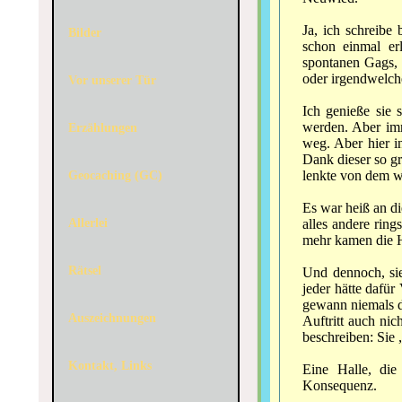
Ja, ich schreibe
Bilder
schon einmal erl
spontanen Gags, 
oder irgendwelch
Vor unserer Tür
Ich genieße sie 
werden. Aber imm
Erzählungen
weg. Aber hier i
Dank dieser so gr
lenkte von dem w
Geocaching (GC)
Es war heiß an di
Allerlei
alles andere rin
mehr kamen die H
Rätsel
Und dennoch, sie
jeder hätte dafür
gewann niemals de
Auszeichnungen
Auftritt auch nic
beschreiben: Sie 
Kontakt, Links
Eine Halle, die
Konsequenz.