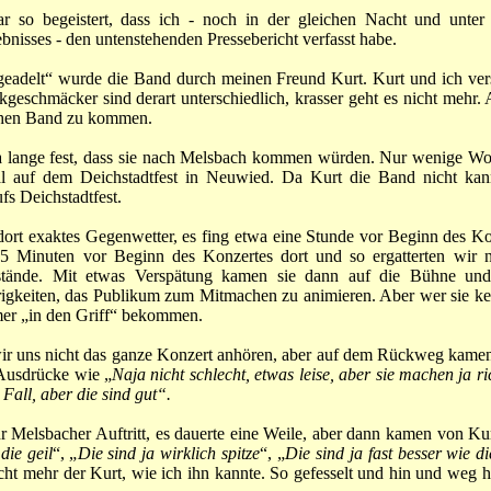
ar so begeistert, dass ich - noch in der gleichen Nacht und unte
nisses - den untenstehenden Pressebericht verfasst habe.
„geadelt“ wurde die Band durch meinen Freund Kurt. Kurt und ich vers
geschmäcker sind derart unterschiedlich, krasser geht es nicht mehr. 
lchen Band zu kommen.
a lange fest, dass sie nach Melsbach kommen würden. Nur wenige Woc
l auf dem Deichstadtfest in Neuwied. Da Kurt die Band nicht kann
fs Deichstadtfest.
 dort exaktes Gegenwetter, es fing etwa eine Stunde vor Beginn des Ko
5 Minuten vor Beginn des Konzertes dort und so ergatterten wir n
stände. Mit etwas Verspätung kamen sie dann auf die Bühne und 
igkeiten, das Publikum zum Mitmachen zu animieren. Aber wer sie ken
er „in den Griff“ bekommen.
ir uns nicht das ganze Konzert anhören, aber auf dem Rückweg kamen,
Ausdrücke wie „
Naja nicht schlecht, etwas leise, aber sie machen ja r
Fall, aber die sind gut“.
 Melsbacher Auftritt, es dauerte eine Weile, aber dann kamen von Ku
die geil
“, „
Die sind ja wirklich spitze
“, „
Die sind ja fast besser wie d
cht mehr der Kurt, wie ich ihn kannte. So gefesselt und hin und weg h