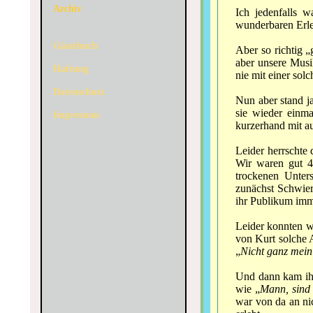
Archiv
Ich jedenfalls w
wunderbaren Erleb
Gästebuch
Aber so richtig 
aber unsere Musik
Haftung
nie mit einer so
Datenschutz
Nun aber stand j
sie wieder einma
Impressum
kurzerhand mit au
Leider herrschte
Wir waren gut 4
trockenen Unter
zunächst Schwier
ihr Publikum imm
Leider konnten w
von Kurt solche 
„
Nicht ganz mein 
Und dann kam ihr
wie „
Mann, sind 
war von da an ni