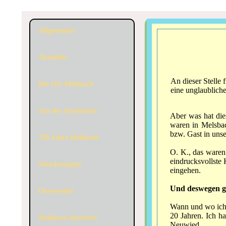
Allgemeines
Aktuelles
An dieser Stelle 
Der Ort Melsbach
eine unglaublich
Aus der Geschichte
Aber was hat dies
waren in Melsbac
bzw. Gast in uns
750 Jahre Melsbach
O. K., das waren
eindrucksvollste
Wanderungen
eingehen.
Und deswegen ge
Ortsvereine
Wann und wo ich 
20 Jahren. Ich h
Melsbach Querbeet
Neuwied.