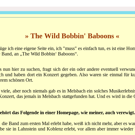
» The Wild Bobbin' Baboons «
füge ich eine eigene Seite ein, ich "muss" es einfach tun, es ist eine H
e Band, an „The Wild Bobbin‘ Baboons“.
 nun hier zu suchen, fragt sich der ein oder andere eventuell verwund
h und haben dort ein Konzert gegeben. Also waren sie einmal für kur
erem schönen Ort.
 viele, aber noch niemals gab es in Melsbach ein solches Musikerlebni
 Konzert, das jemals in Melsbach stattgefunden hat. Und es wird in di
hört das Folgende in einer Homepage, wie meiner, auch verewigt.
die Band zum ersten Mal erlebt habe, weiß ich nicht mehr, aber es war
abe sie in Lahnstein und Koblenz erlebt, vor allem aber immer wieder 