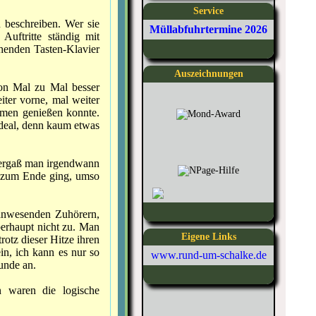
Service
u beschreiben. Wer sie
Müllabfuhrtermine 2026
Auftritte ständig mit
henden Tasten-Klavier
Auszeichnungen
von Mal zu Mal besser
ter vorne, mal weiter
hmen genießen konnte.
ideal, denn kaum etwas
 vergaß man irgendwann
es zum Ende ging, umso
 anwesenden Zuhörern,
überhaupt nicht zu. Man
Eigene Links
rotz dieser Hitze ihren
ein, ich kann es nur so
www.rund-um-schalke.de
kunde an.
n waren die logische