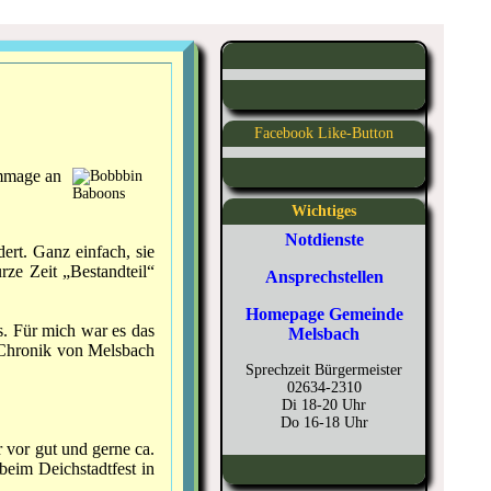
Facebook Like-Button
ommage an
Wichtiges
Notdienste
ert. Ganz einfach, sie
ze Zeit „Bestandteil“
Ansprechstellen
Homepage Gemeinde
s. Für mich war es das
Melsbach
e Chronik von Melsbach
Sprechzeit Bürgermeister
02634-2310
Di 18-20 Uhr
Do 16-18 Uhr
 vor gut und gerne ca.
beim Deichstadtfest in